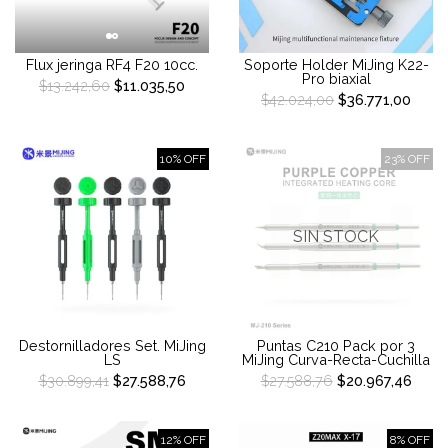
Flux jeringa RF4 F20 10cc.
Soporte Holder MiJing K22-
Pro biaxial
$13.242,60
$11.035,50
$42.024,00
$36.771,00
10% OFF
23% OFF
SIN STOCK
Destornilladores Set. MiJing
Puntas C210 Pack por 3
LS
MiJing Curva-Recta-Cuchilla
$30.899,41
$27.588,76
$27.588,76
$20.967,46
12% OFF
8% OFF