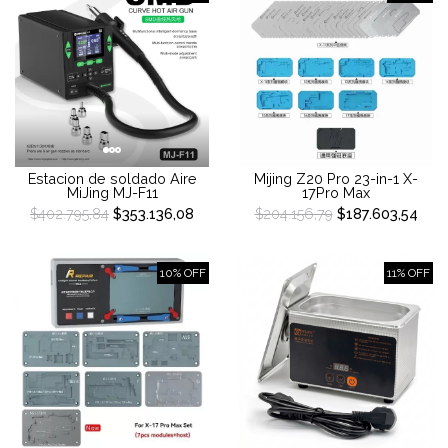
Estacion de soldado Aire
Mijing Z20 Pro 23-in-1 X-
MiJing MJ-F11
17Pro Max
$402.795,84
$353.136,08
$204.156,79
$187.603,54
10% OFF
11% OFF