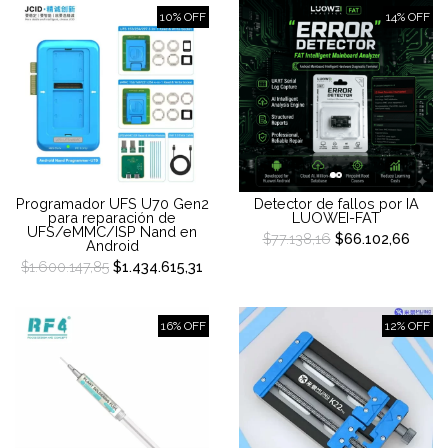
10% OFF
14% OFF
Programador UFS U70 Gen2
Detector de fallos por IA
para reparación de
LUOWEI-FAT
UFS/eMMC/ISP Nand en
$77.138,16
$66.102,66
Android
$1.600.147,85
$1.434.615,31
16% OFF
12% OFF