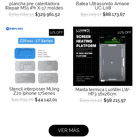
plancha pre calentadora
Batea Ultrasonido Amaoe
IRepair MS1 iPh X-17 moldes
UC-L08
$369.689,33
$329.961,52
$99.209,17
$88.173,67
11% OFF
10% OFF
Stencil interposer MiJing
Manta termica LuoWei LW-
Z20 Iphone 17Series
HP3 16x26cm.
$49.659,76
$44.142,01
$109.251,48
$98.215,97
VER MÁS