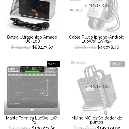
SIN STOCK
Batea Ultrasonido Amaoe
Cable Pulpo Iphone-Android
UC-L08
LuoWei LW-325
$99.209,17
$88.173,67
$65.654,68
$43.038,46
6% OFF
17% OFF
SIN STOCK
Manta Termica LuoWei LW-
MiJing MC-01 Soldador de
HP2
puntos
$107.434,93
$100.272,60
$173.089,59
$143.124,92