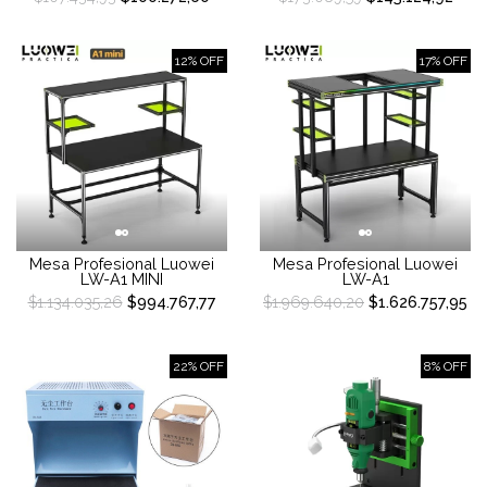
12% OFF
17% OFF
Mesa Profesional Luowei
Mesa Profesional Luowei
LW-A1 MINI
LW-A1
$1.134.035,26
$994.767,77
$1.969.640,20
$1.626.757,95
22% OFF
8% OFF