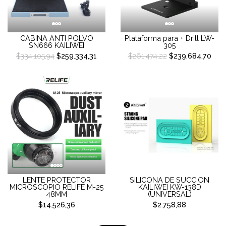
CABINA ANTI POLVO
Plataforma para + Drill LW-
SN666 KAILIWEI
305
$334.105,94
$259.334,31
$261.474,22
$239.684,70
LENTE PROTECTOR
SILICONA DE SUCCION
MICROSCOPIO RELIFE M-25
KAILIWEI KW-138D
48MM
(UNIVERSAL)
$14.526,36
$2.758,88