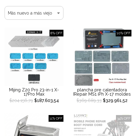
8% OFF
10% OFF
Mijing Z20 Pro 23-in-1 X-
plancha pre calentadora
17Pro Max
IRepair MS1 iPh X-17 moldes
$204.156,79
$187.603,54
$369.689,33
$329.961,52
11% OFF
34% OFF