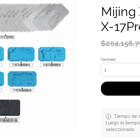
Mijing
X-17Pr
$204.156,7
Cantidad
Tiempo de a
Luego el tiemp
seleccionado.