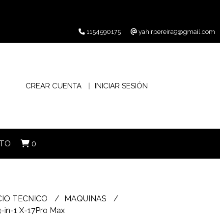
1154590175
yahirpereira9@gmail.com
CREAR CUENTA
INICIAR SESIÓN
TO
0
CIO TECNICO
MAQUINAS
3-in-1 X-17Pro Max