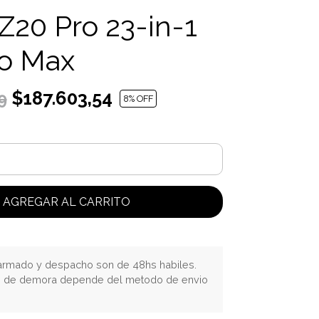
 Z20 Pro 23-in-1
o Max
$187.603,54
9
8
% OFF
AGREGAR AL CARRITO
rmado y despacho son de 48hs habiles.
o de demora depende del metodo de envio