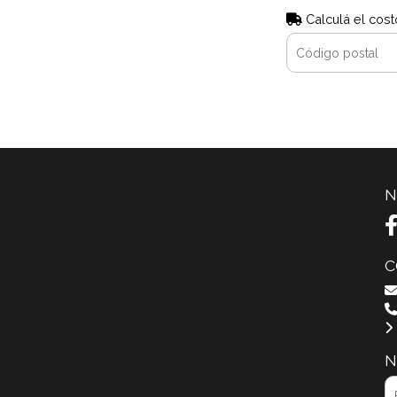
Calculá el cost
N
C
N