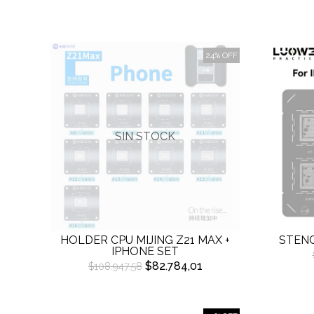
24% OFF
SIN STOCK
HOLDER CPU MIJING Z21 MAX +
STENC
IPHONE SET
$82.784,01
$108.947,58