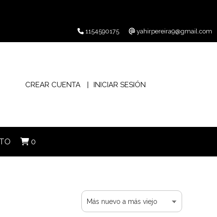
1154590175
yahirpereira9@gmail.com
CREAR CUENTA
INICIAR SESIÓN
TO
0