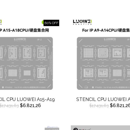
60% OFF
IL CPU LUOWEI A15-A19
STENCIL CPU LUOWEI 
$6.821,26
$6.821,2
$17.431,63
$17.431,63