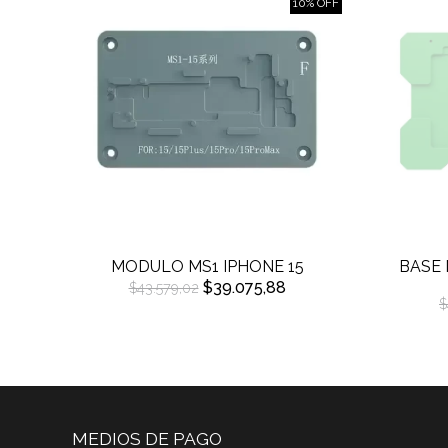
10% OFF
MODULO MS1 IPHONE 15
BASE 
$39.075,88
$43.579,02
$
MEDIOS DE PAGO