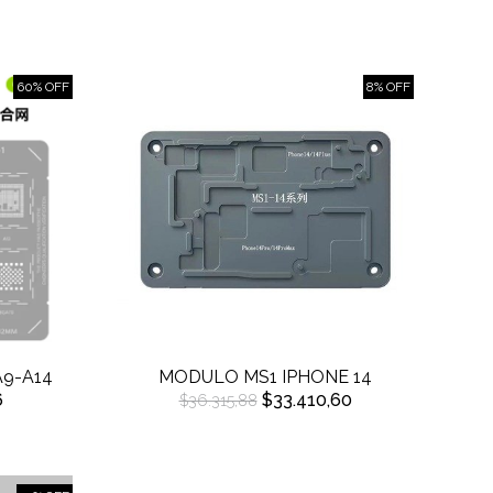
60% OFF
8% OFF
A9-A14
MODULO MS1 IPHONE 14
6
$33.410,60
$36.315,88