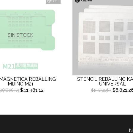
13% OFF
SIN STOCK
MAGNETICA REBALLING
STENCIL REBALLING KA
MIJING M21
UNIVERSAL
$41.981,12
$6.821,2
48.808,53
$15.252,67
N