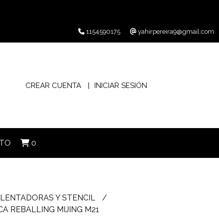
1154590175
yahirpereira9@gmail.com
CREAR CUENTA
INICIAR SESIÓN
TO
0
LENTADORAS Y STENCIL
A REBALLING MIJING M21