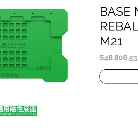
BASE 
REBAL
M21
$48.808,53