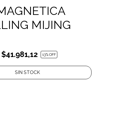
MAGNETICA
LING MIJING
$41.981,12
13
% OFF
SIN STOCK