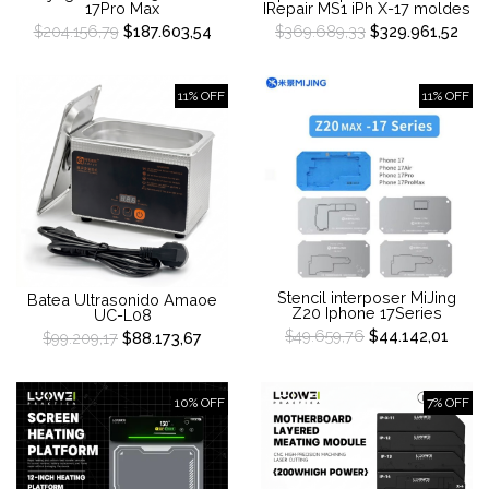
17Pro Max
IRepair MS1 iPh X-17 moldes
$204.156,79
$187.603,54
$369.689,33
$329.961,52
11% OFF
11% OFF
Stencil interposer MiJing
Batea Ultrasonido Amaoe
Z20 Iphone 17Series
UC-L08
$49.659,76
$44.142,01
$99.209,17
$88.173,67
10% OFF
7% OFF