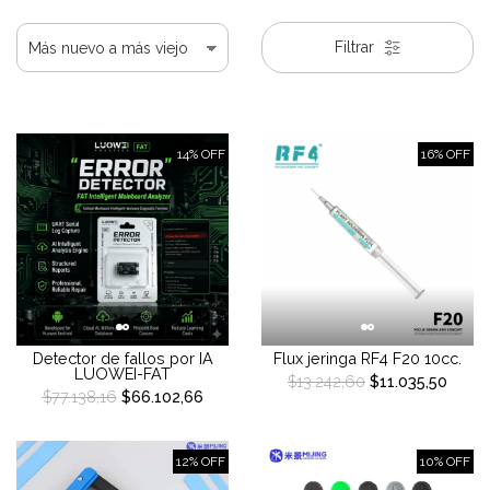
Filtrar
14% OFF
16% OFF
Detector de fallos por IA
Flux jeringa RF4 F20 10cc.
LUOWEI-FAT
$13.242,60
$11.035,50
$77.138,16
$66.102,66
12% OFF
10% OFF