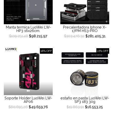
Manta termica LuoWei LW-
Precalentadora Iphone X-
HP3 16x26cm.
17PM HS3-PRO
$109.251,48
$98.215,97
$303.476,32
$281.405,31
18% OFF
16% OFF
Soporte Holder LuoWei LW-
estaño en pasta LuoWei LW-
AP06
SP3 183 30g
$60.695,26
$49.659,76
$19.863,91
$16.553,25