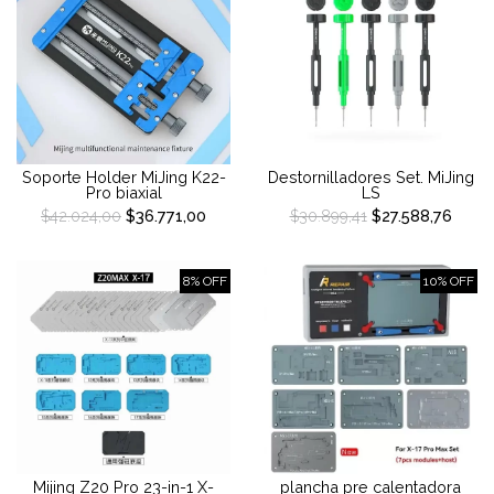
Soporte Holder MiJing K22-
Destornilladores Set. MiJing
Pro biaxial
LS
$42.024,00
$36.771,00
$30.899,41
$27.588,76
8% OFF
10% OFF
Mijing Z20 Pro 23-in-1 X-
plancha pre calentadora