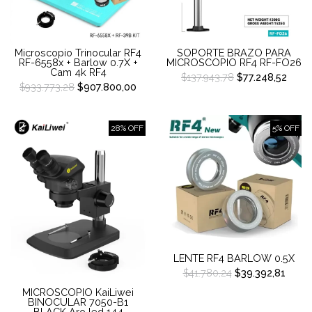
Microscopio Trinocular RF4
SOPORTE BRAZO PARA
RF-6558x + Barlow 0.7X +
MICROSCOPIO RF4 RF-FO26
Cam 4k RF4
$137.943,78
$77.248,52
$933.773,28
$907.800,00
28% OFF
5% OFF
LENTE RF4 BARLOW 0.5X
$41.780,24
$39.392,81
MICROSCOPIO KaiLiwei
BINOCULAR 7050-B1
BLACK Aro led 144