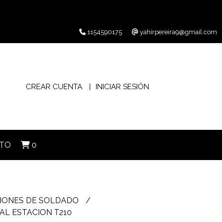
1154590175
yahirpereira9@gmail.com
CREAR CUENTA
INICIAR SESIÓN
TO
0
IONES DE SOLDADO
L ESTACION T210