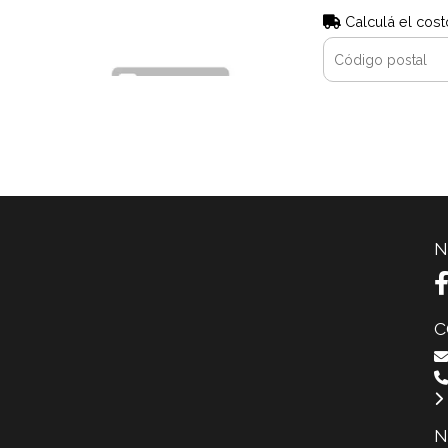
Calculá el cost
N
C
N