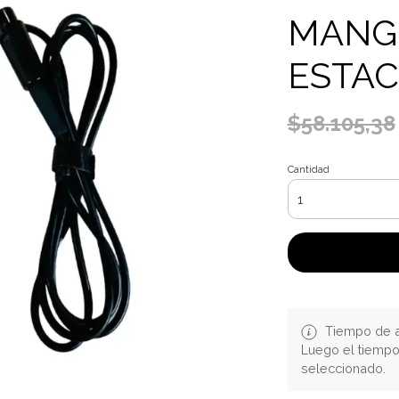
MANG
ESTAC
$58.105,38
Cantidad
Tiempo de a
Luego el tiemp
seleccionado.