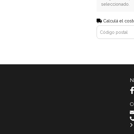
seleccionado.
Calculá el cost
N
C