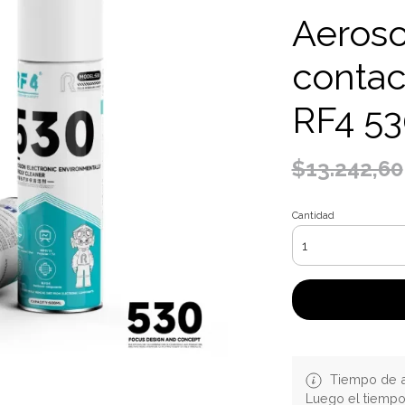
Aeroso
contac
RF4 53
$13.242,60
Cantidad
Tiempo de a
Luego el tiemp