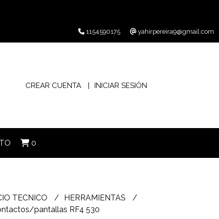
1154590175
yahirpereira9@gmail.com
CREAR CUENTA
INICIAR SESIÓN
TO
0
CIO TECNICO
HERRAMIENTAS
ontactos/pantallas RF4 530