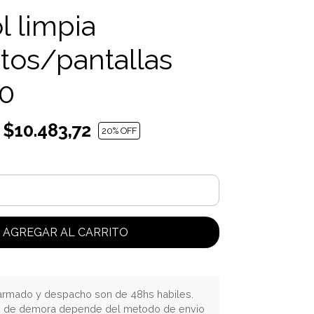
l limpia
tos/pantallas
0
$10.483,72
20
% OFF
AGREGAR AL CARRITO
rmado y despacho son de 48hs habiles.
o de demora depende del metodo de envio