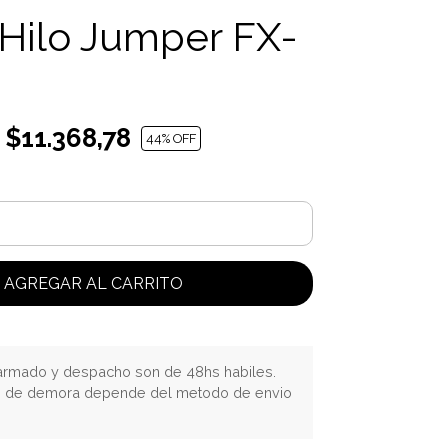
 Hilo Jumper FX-
$11.368,78
44
% OFF
AGREGAR AL CARRITO
rmado y despacho son de 48hs habiles.
o de demora depende del metodo de envio