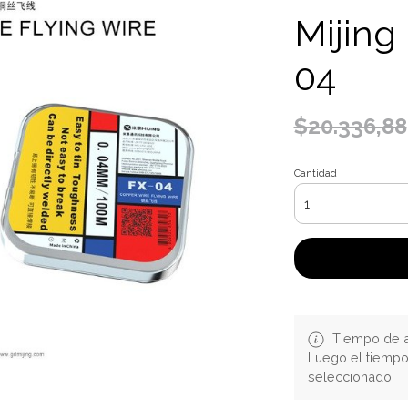
Mijing
04
$20.336,88
Cantidad
Tiempo de a
Luego el tiemp
seleccionado.