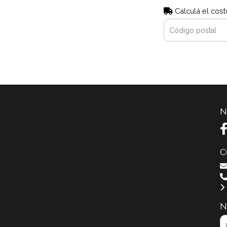
Calculá el cost
N
C
N