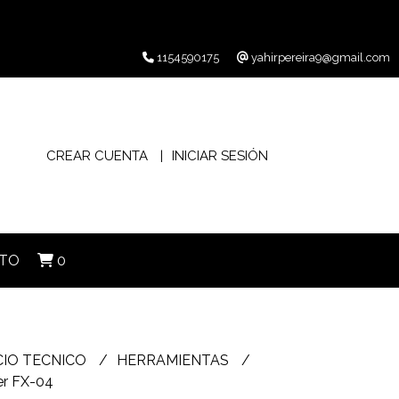
1154590175
yahirpereira9@gmail.com
CREAR CUENTA
INICIAR SESIÓN
TO
0
CIO TECNICO
HERRAMIENTAS
er FX-04