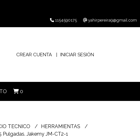
1154590175
yahirpereira9@gmail.com
CREAR CUENTA
INICIAR SESIÓN
TO
0
CIO TECNICO
HERRAMIENTAS
 5 Pulgadas. Jakemy JM-CT2-1