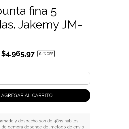
unta fina 5
as. Jakemy JM-
$4.965,97
62
% OFF
AGREGAR AL CARRITO
rmado y despacho son de 48hs habiles.
o de demora depende del metodo de envio