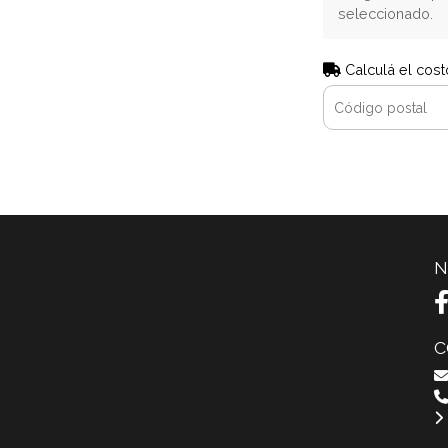
seleccionado.
Calculá el cost
N
C