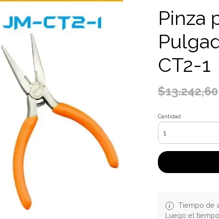
Pinza p
Pulgad
CT2-1
$13.242,60
Cantidad
Tiempo de a
Luego el tiemp