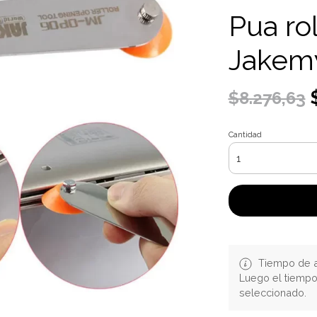
Pua ro
Jakem
$
$8.276,63
Cantidad
Tiempo de a
Luego el tiemp
seleccionado.