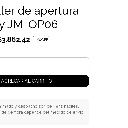
ller de apertura
y JM-OP06
3.862,42
53
% OFF
AGREGAR AL CARRITO
rmado y despacho son de 48hs habiles.
o de demora depende del metodo de envio