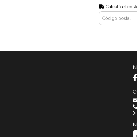
Calculá el cost
N
C
N