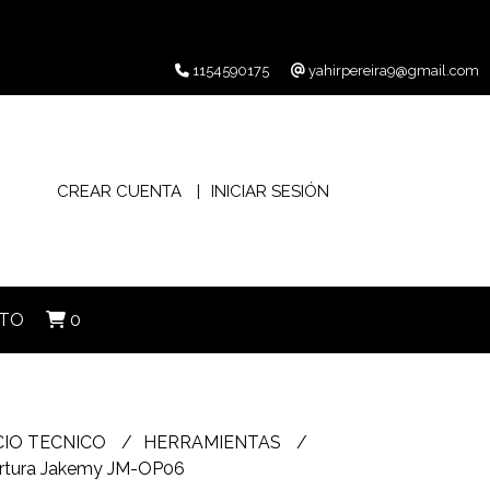
1154590175
yahirpereira9@gmail.com
CREAR CUENTA
INICIAR SESIÓN
TO
0
CIO TECNICO
HERRAMIENTAS
pertura Jakemy JM-OP06