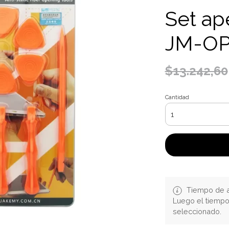
Set ap
JM-OP
$13.242,60
Cantidad
Tiempo de a
Luego el tiemp
seleccionado.