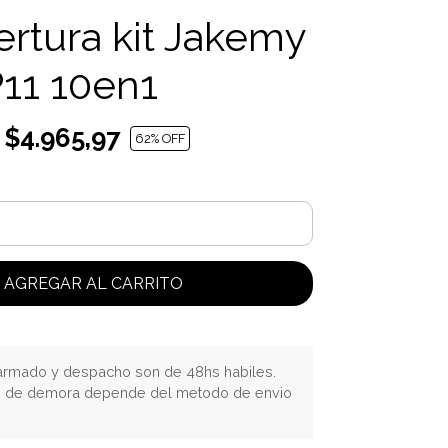
ertura kit Jakemy
11 10en1
$4.965,97
62
% OFF
AGREGAR AL CARRITO
rmado y despacho son de 48hs habiles.
o de demora depende del metodo de envio