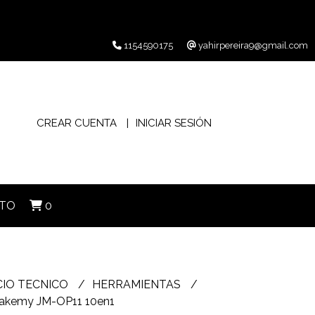
1154590175
yahirpereira9@gmail.com
CREAR CUENTA
INICIAR SESIÓN
TO
0
CIO TECNICO
HERRAMIENTAS
 Jakemy JM-OP11 10en1