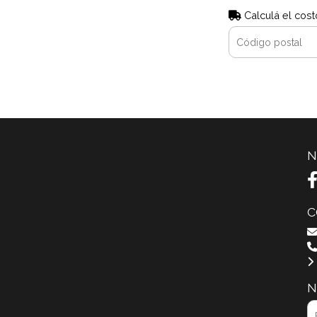
Calculá el cost
N
C
N