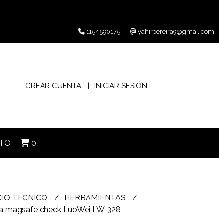
1154590175
yahirpereira9@gmail.com
CREAR CUENTA
INICIAR SESIÓN
TO
0
CIO TECNICO
HERRAMIENTAS
ca magsafe check LuoWei LW-328