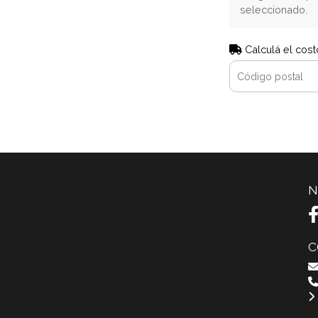
seleccionado.
Calculá el cost
N
C