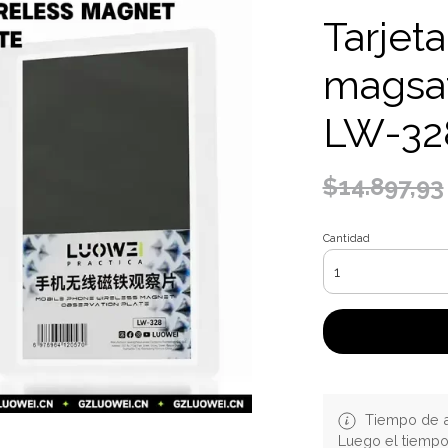
Tarjet
magsa
LW-32
$14.897,93
Cantidad
Tiempo de a
Luego el tiemp