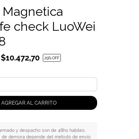
a Magnetica
fe check LuoWei
8
$10.472,70
29
% OFF
AGREGAR AL CARRITO
rmado y despacho son de 48hs habiles.
o de demora depende del metodo de envio