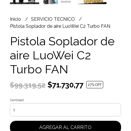
Inicio
SERVICIO TECNICO
Pistola Soplador de aire LuoWei C2 Turbo FAN
Pistola Soplador de
aire LuoWei C2
Turbo FAN
$71.730,77
$99.319,52
27
% OFF
Cantidad
AGREGAR AL CARRITO