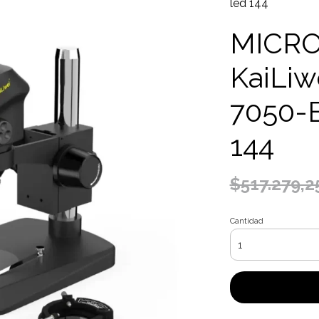
led 144
MICR
KaiLi
7050-B
144
$517.279,2
Cantidad