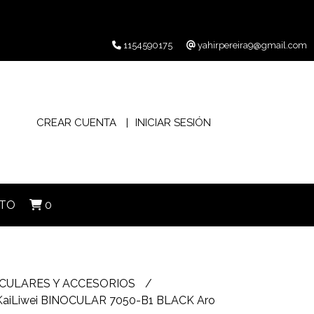
1154590175
yahirpereira9@gmail.com
CREAR CUENTA
INICIAR SESIÓN
TO
0
CULARES Y ACCESORIOS
aiLiwei BINOCULAR 7050-B1 BLACK Aro