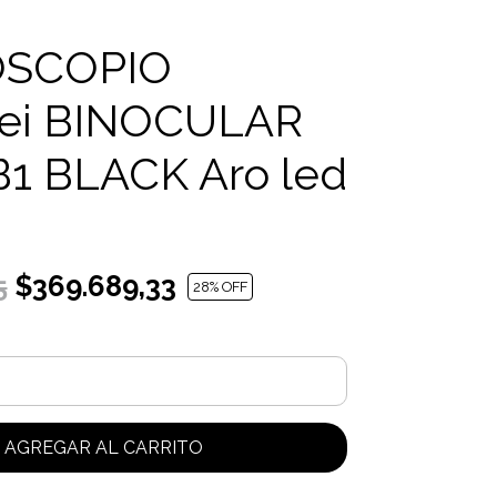
OSCOPIO
wei BINOCULAR
1 BLACK Aro led
$369.689,33
5
28
% OFF
AGREGAR AL CARRITO