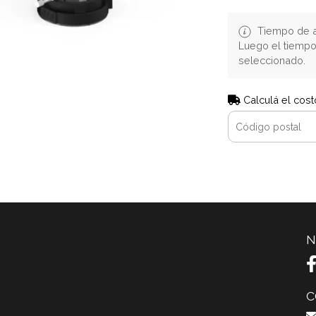
Tiempo de a
Luego el tiemp
seleccionado.
Calculá el cost
N
C