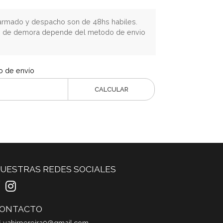
rmado y despacho son de 48hs habiles.
o de demora depende del metodo de envio
o de envío
CALCULAR
UESTRAS REDES SOCIALES
ONTACTO
yahirpereira9@gmail.com